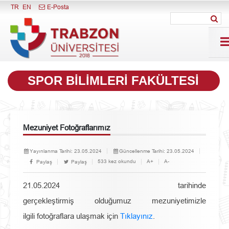
Menüyü Kapat
TR
EN
E-Posta
SPOR BILIMLERI FAKÜLTESI
Mezuniyet Fotoğraflarımız
Yayınlanma Tarihi:
23.05.2024
Güncellenme Tarihi:
23.05.2024
533 kez okundu
A+
A-
Paylaş
Paylaş
21.05.2024 tarihinde
gerçekleştirmiş olduğumuz mezuniyetimizle
ilgili fotoğraflara ulaşmak için
Tıklayınız
.