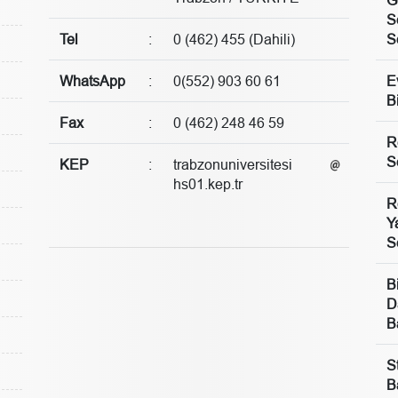
S
Tel
:
0 (462) 455 (Dahili)
S
WhatsApp
:
0(552) 903 60 61
E
B
Fax
:
0 (462) 248 46 59
R
S
KEP
:
trabzonuniversitesi
hs01.kep.tr
R
Y
S
B
D
B
S
B