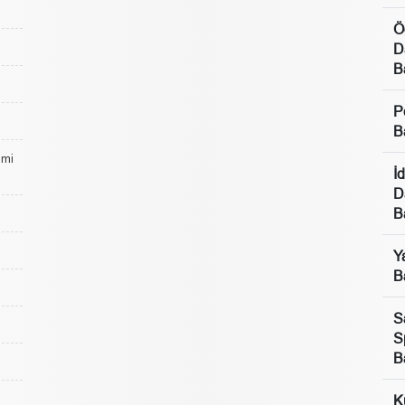
Ö
D
B
P
B
lmi
İ
D
B
Y
B
S
S
B
K