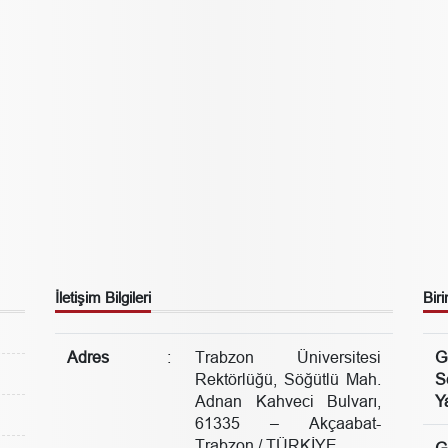
İletişim Bilgileri
Biri
Adres
:
Trabzon Üniversitesi
G
Rektörlüğü, Söğütlü Mah.
S
Adnan Kahveci Bulvarı,
Ya
61335 – Akçaabat-
Trabzon / TÜRKİYE
G