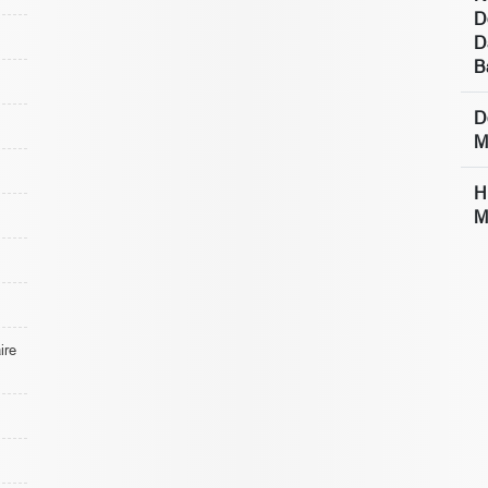
D
D
B
D
M
H
M
re