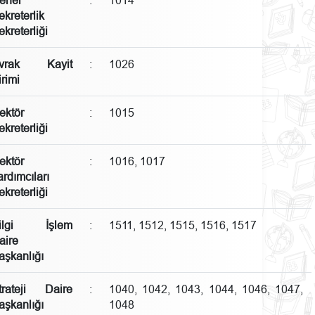
ekreterlik
ekreterliği
vrak Kayit
:
1026
irimi
ektör
:
1015
ekreterliği
ektör
:
1016, 1017
ardımcıları
ekreterliği
ilgi İşlem
:
1511, 1512, 1515, 1516, 1517
aire
aşkanlığı
trateji Daire
:
1040, 1042, 1043, 1044, 1046, 1047,
aşkanlığı
1048