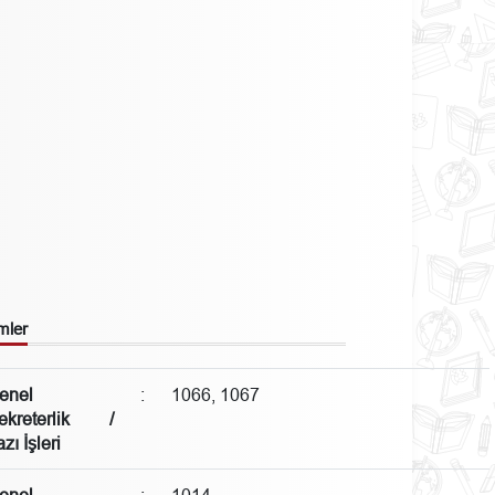
mler
enel
:
1066, 1067
ekreterlik /
zı İşleri
enel
:
1014