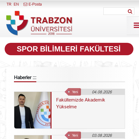
Menüyü Kapat
TR
EN
E-Posta
SPOR BILIMLERI FAKÜLTESI
Haberler :::
04.08.2026
Yeni
Fakültemizde Akademik
Yükselme
03.08.2026
Yeni