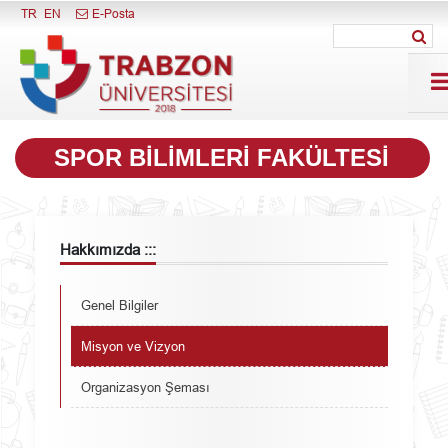
Menüyü Kapat
TR
EN
E-Posta
SPOR BILIMLERI FAKÜLTESI
Hakkımızda :::
Genel Bilgiler
Misyon ve Vizyon
Organizasyon Şeması