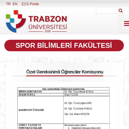
Menüyü Kapat
TR
EN
E-Posta
SPOR BILIMLERI FAKÜLTESI
Özel Gereksinimli Öğrenciler Komisyonu