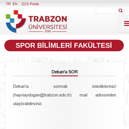
Menüyü Kapat
TR
EN
E-Posta
SPOR BILIMLERI FAKÜLTESI
Dekan'a SOR
Dekan'a sormak istediklerinizi
(hayriaydogan@trabzon.edu.tr) mail adresinden
ulaştırabilirsiniz.