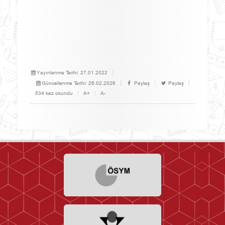
Yayınlanma Tarihi:
27.01.2022
Güncellenme Tarihi:
26.02.2026
Paylaş
Paylaş
534 kez okundu
A+
A-