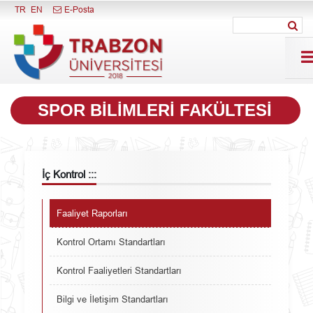
Menüyü Kapat
TR
EN
E-Posta
SPOR BILIMLERI FAKÜLTESI
İç Kontrol :::
Faaliyet Raporları
Kontrol Ortamı Standartları
Kontrol Faaliyetleri Standartları
Bilgi ve İletişim Standartları