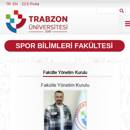
Menüyü Kapat
TR
EN
E-Posta
SPOR BILIMLERI FAKÜLTESI
Fakülte Yönetim Kurulu
Fakülte Yönetim Kurulu